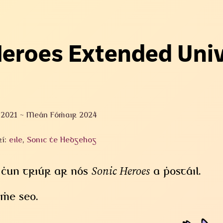
Heroes Extended Uni
 2021
~
Meán Fómhair 2024
rí:
eile
,
Sonic the Hedgehog
Sonic Heroes
chun triúr ar nós
a phostáil.
mhe seo.