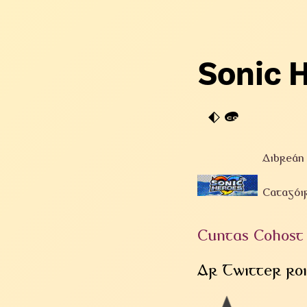
Sonic 
Aibreán
Catagói
Cuntas Cohost
Ar Twitter roi