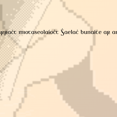
 arracht miotaseolaíocht Ghaelach bunaíthe ar a