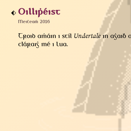
Oilliphéist
Meitheamh 2016
Undertale
Troid amháin i stíl
in aghaidh
cláraigh mé i Lua.