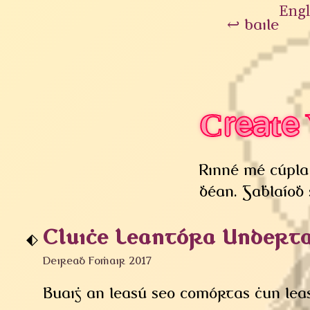
Engl
↩
baile
Create 
Rinné mé cúpla 
dhéan. Gabhlaíod
Cluiche Leantóra Undertal
Deireadh Fomhair 2017
Buaigh an leasú seo comórtas chun leas