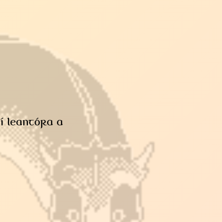
ichí leantóra a