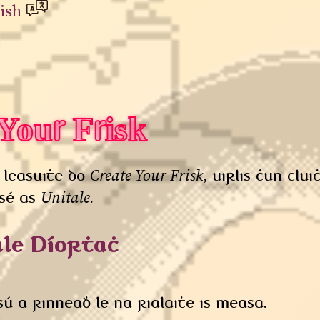
ish
Your Frisk
Create Your Frisk
leasuithe do
, uirlis chun clu
Unitale
h sé as
.
e Díorthach
ú a rinneadh le na rialaithe is measa.