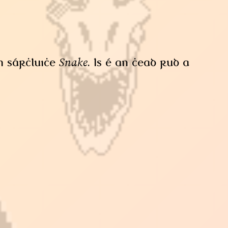
Snake
n sárchluiche
. Is é an chead rud a